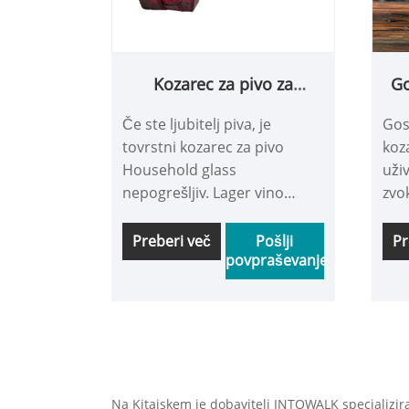
Kozarec za pivo za
Go
gospodinjstvo
Če ste ljubitelj piva, je
Gos
tovrstni kozarec za pivo
koz
Household glass
uži
nepogrešljiv. Lager vino
zvo
fermentira pri nizki
sko
temperaturi. Ročaj je
glo
Preberi več
Pošlji
Pr
povpraševanje
zasnovan tako, da
laž
preprečuje segrevanje piva.
spr
Konkavno dno skodelice in
omo
odebeljena stena skodelice
pene
lahko tudi dlje ohranita
zel
sveže pivo hladno. . Kozarec
uži
za vino in pivo lahko ohladite
sve
Na Kitajskem je dobavitelj INTOWALK specializira