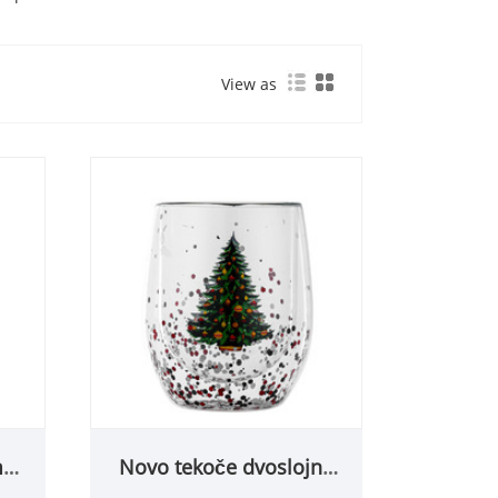
View as
m
Novo tekoče dvoslojno
steklo za božično drevo z