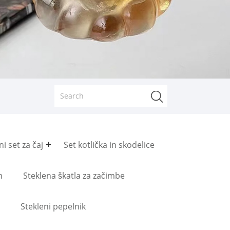
ni set za čaj
Set kotlička in skodelice
m
Steklena škatla za začimbe
Stekleni pepelnik