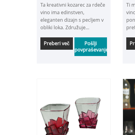
Ta kreativni kozarec za rdeče
Ti m
pentljami
vino ima edinstven,
vin
eleganten dizajn s pecljem v
pon
obliki loka. Združuje
pre
minimalistično estetiko z
Pre
vrhunsko izdelavo in je
širo
Preberi več
Pošlji
Pr
povpraševanje
izdelan tako, da je čvrst in
zak
vzdržljiv. Vabimo vas k
udo
nakupu tega artikla.
vše