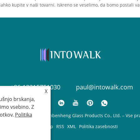
vrhunsko vizualno
Za vrhunsko vizualno
ahko kupite v naši tovarni. Iskreno se veselimo, da bomo postali va
ušnjo je INTOWALK
izkušnjo je INTOWALK
ebej oblikoval obliko
posebej oblikoval obliko
delice za pivo, da ohrani
skodelice za pivo, da ohr
určke in izboljša okus.
mehurčke in izboljša okus
+86-13315751030
paul@intowalk.com
X
ušnjo brskanja,
imo vsebino. Z
kotkov.
Politika
ce © 2023 Cangzhou Yuanbenheng Glass Products Co., Ltd. – Vse pra
Links
Sitemap
RSS
XML
Politika zasebnosti