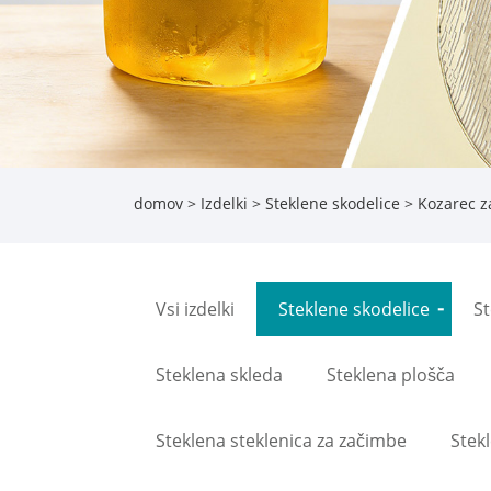
domov
>
Izdelki
>
Steklene skodelice
> Kozarec z
Vsi izdelki
Steklene skodelice
St
Steklena skleda
Steklena plošča
Steklena steklenica za začimbe
Stek