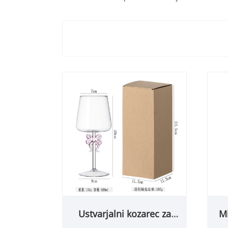
Ustvarjalni kozarec za
Mi
rdeče vino, okrašen s