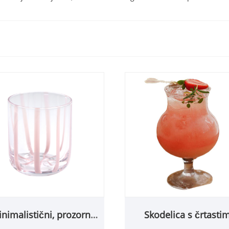
nimalistični, prozorni
Skodelica s črtasti
kozarci za vino iz
pecljem iz visoko