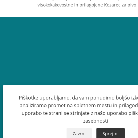
tudi skupaj, preden odprete
Za 
visokokakovostne in prilagojene Kozarec za pivo l
steklenico. Nalijte pivo pri 5
izk
°C v kozarec pri sobni
pos
temperaturi 20 °C in učinek
sko
bo ogrožen. Kozarec
meh
hladnega piva v vročem
poletju bo zagotovo bolj
okusen! INTOWALK stekleni
izdelki za dom, e-trgovinska
platforma dobavne verige
Piškotke uporabljamo, da vam ponudimo boljšo izk
analiziramo promet na spletnem mestu in prilagod
uporabo te strani se strinjate z našo uporabo piš
Avtorske pravi
zasebnosti
Zavrni
Sprejmi