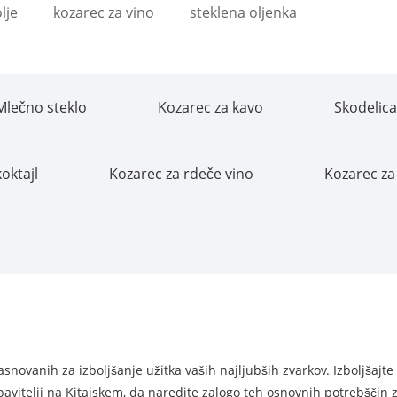
lje
kozarec za vino
steklena oljenka
Mlečno steklo
Kozarec za kavo
Skodelica
oktajl
Kozarec za rdeče vino
Kozarec z
novanih za izboljšanje užitka vaših najljubših zvarkov. Izboljšajte 
avitelji na Kitajskem, da naredite zalogo teh osnovnih potrebščin z