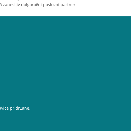
uživajte v zadovoljstvu svojih
š zanesljiv dolgoročni poslovni partner!
brbončic! INTOWALK
dobavna veriga platforme za
ani
e-trgovino steklenih
.
gospodinjskih izdelkov
vice pridržane.