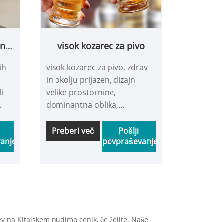
vnih
visok kozarec za pivo
ih
visok kozarec za pivo, zdrav
in okolju prijazen, dizajn
li
velike prostornine,
dominantna oblika,
primeren za druženje s
prijatelji, nazdravljanje in
Preberi več
Pošlji
anje
povpraševanje
skupno pitje, šesterokotna
in
oblika velike prostornine,
st
izboljša življenjski slog,
je
gladke linije, modna avra,
podvoji močan vizualni
učinek, z Pridite na drugačen
lon.
vizualni užitek, pijte v stilu in
ev na Kitajskem nudimo cenik, če želite. Naše