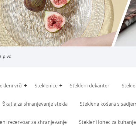
a pivo
ekleni vrči
Steklenice
Stekleni dekanter
Stekle
Škatla za shranjevanje stekla
Steklena košara s sadje
leni rezervoar za shranjevanje
Stekleni lonec za kuhanje