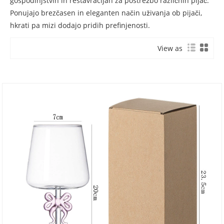
gospodinjstvih in restavracijah za postrežbo različnih pijač.
Ponujajo brezčasen in eleganten način uživanja ob pijači,
hkrati pa mizi dodajo pridih prefinjenosti.
View as