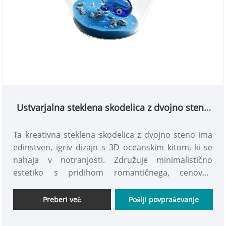
Ustvarjalna steklena skodelica z dvojno steno
in 3D vložkom Ocean Whale
Ta kreativna steklena skodelica z dvojno steno ima
edinstven, igriv dizajn s 3D oceanskim kitom, ki se
nahaja v notranjosti. Združuje minimalistično
estetiko s pridihom romantičnega, cenovno
dostopnega luksuza, ponaša se z bogatimi barvami
in elegantno, stilsko privlačnostjo. To je čudovit,
Preberi več
Pošlji povpraševanje
živahen kos – vabimo vas, da pridete in si ga
privoščite.