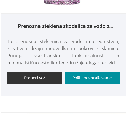
Prenosna steklena skodelica za vodo z
medvedjim pokrovom in slamico
Ta prenosna steklenica za vodo ima edinstven,
kreativen dizajn medvedka in pokrov s slamico.
Ponuja vsestransko funkcionalnost in
minimalistično estetiko ter združuje eleganten videz
z vrhunsko izdelavo. Trden in trpežen je odlična
izbira – vabimo vas, da svojega kupite še danes.
Preberi več
Pošlji povpraševanje