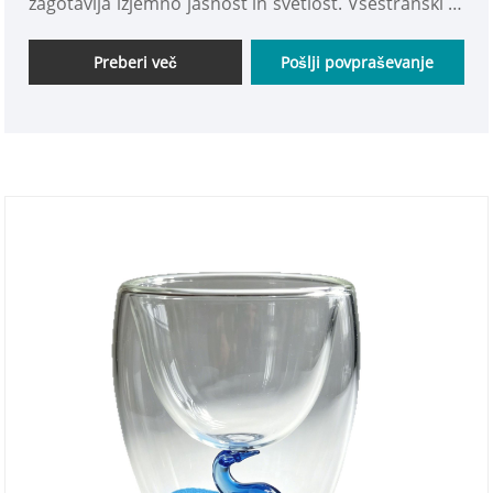
zagotavlja izjemno jasnost in svetlost. Vsestranski in
minimalističnega stila je odlična izbira za vaš
inventar – vabimo vas, da oddate naročilo.
Preberi več
Pošlji povpraševanje