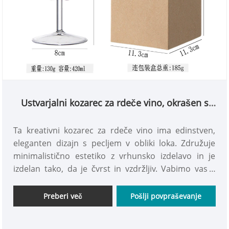
Ustvarjalni kozarec za rdeče vino, okrašen s
pentljami
Ta kreativni kozarec za rdeče vino ima edinstven,
eleganten dizajn s pecljem v obliki loka. Združuje
minimalistično estetiko z vrhunsko izdelavo in je
izdelan tako, da je čvrst in vzdržljiv. Vabimo vas k
nakupu tega artikla.
Preberi več
Pošlji povpraševanje