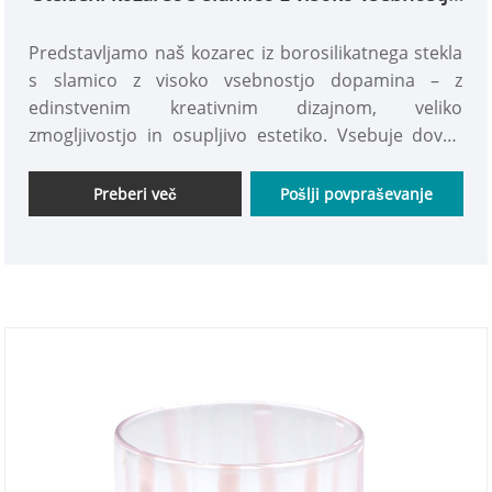
borosilikatnega dopamina
Predstavljamo naš kozarec iz borosilikatnega stekla
s slamico z visoko vsebnostjo dopamina – z
edinstvenim kreativnim dizajnom, veliko
zmogljivostjo in osupljivo estetiko. Vsebuje dovolj
prostornine, da zadovolji vaše dnevne potrebe po
hidraciji, kar zmanjša potrebo po polnjenju, tako da
Preberi več
Pošlji povpraševanje
lahko pijete do mile volje in ostanete sveži ves dan.
Podjetniki lepo vabljeni k oddaji naročil!