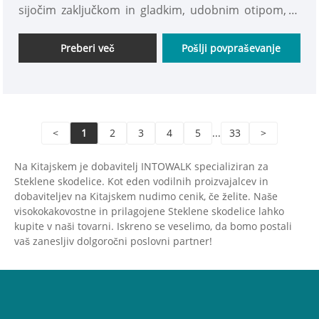
sijočim zaključkom in gladkim, udobnim otipom, ki
vam bo všeč. Vabljeni k nakupu!
Preberi več
Pošlji povpraševanje
<
1
2
3
4
5
...
33
>
Na Kitajskem je dobavitelj INTOWALK specializiran za
Steklene skodelice. Kot eden vodilnih proizvajalcev in
dobaviteljev na Kitajskem nudimo cenik, če želite. Naše
visokokakovostne in prilagojene Steklene skodelice lahko
kupite v naši tovarni. Iskreno se veselimo, da bomo postali
vaš zanesljiv dolgoročni poslovni partner!