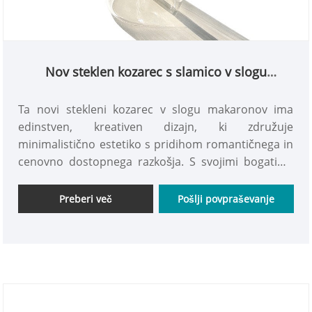
Nov steklen kozarec s slamico v slogu
makarona
Ta novi stekleni kozarec v slogu makaronov ima
edinstven, kreativen dizajn, ki združuje
minimalistično estetiko s pridihom romantičnega in
cenovno dostopnega razkošja. S svojimi bogatimi,
živahnimi barvami izžareva eleganco in slog,
obenem pa ponuja igrivo, živahno vzdušje. Vabimo
Preberi več
Pošlji povpraševanje
vas, da pridete po enega.