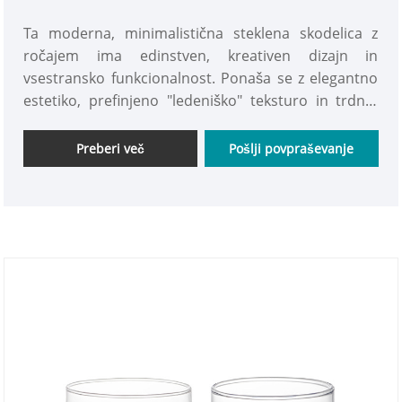
ročajem v slogu ledenika
Ta moderna, minimalistična steklena skodelica z
ročajem ima edinstven, kreativen dizajn in
vsestransko funkcionalnost. Ponaša se z elegantno
estetiko, prefinjeno "ledeniško" teksturo in trdno,
vzdržljivo zgradbo. Vabimo vas k nakupu tega
izvrstnega kosa.
Preberi več
Pošlji povpraševanje