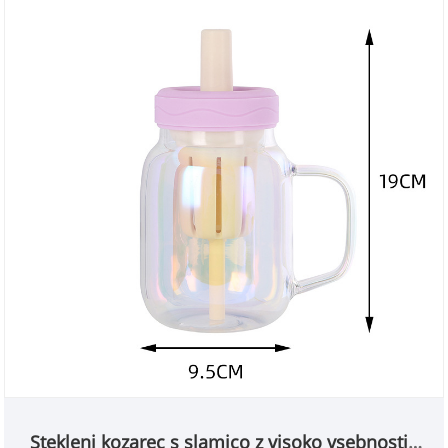
Stekleni kozarec s slamico z visoko vsebnostjo