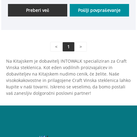
bolj okusni! Skrbno izbrani leseni okvirji in vinske
steklenice iz visokega borosilikatnega stekla,
Preberi več
Pošlji povpraševanje
dobavljene neposredno od proizvajalca, z ugodnimi
cenami in zajamčeno kakovostjo.
<
1
>
Na Kitajskem je dobavitelj INTOWALK specializiran za Craft
Vinska steklenica. Kot eden vodilnih proizvajalcev in
dobaviteljev na Kitajskem nudimo cenik, če želite. Naše
visokokakovostne in prilagojene Craft Vinska steklenica lahko
kupite v naši tovarni. Iskreno se veselimo, da bomo postali
vaš zanesljiv dolgoročni poslovni partner!