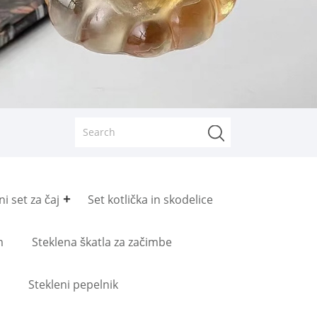
ni set za čaj
Set kotlička in skodelice
m
Steklena škatla za začimbe
Stekleni pepelnik