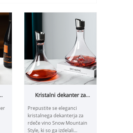
Kristalni dekanter za
no
rdeče vino v slogu snežne
ter
Prepustite se eleganci
gore
kristalnega dekanterja za
rdeče vino Snow Mountain
Style, ki so ga izdelali