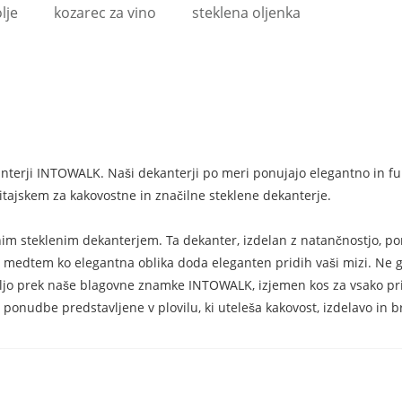
lje
kozarec za vino
steklena oljenka
anterji INTOWALK. Naši dekanterji po meri ponujajo elegantno in fun
Kitajskem za kakovostne in značilne steklene dekanterje.
enim steklenim dekanterjem. Ta dekanter, izdelan z natančnostjo, p
 medtem ko elegantna oblika doda eleganten pridih vaši mizi. Ne glede
 voljo prek naše blagovne znamke INTOWALK, izjemen kos za vsako pr
e ponudbe predstavljene v plovilu, ki uteleša kakovost, izdelavo in 