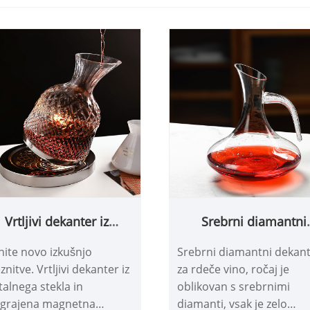
Vrtljivi dekanter iz
Srebrni diamantni
kristalnega stekla
dekanter za rdeče vi
nite novo izkušnjo
Srebrni diamantni dekan
znitve. Vrtljivi dekanter iz
za rdeče vino, ročaj je
talnega stekla in
oblikovan s srebrnimi
grajena magnetna
diamanti, vsak je zelo