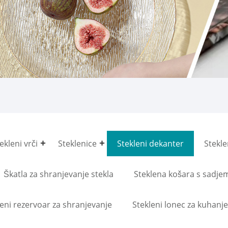
ekleni vrči
Steklenice
Stekleni dekanter
Stekle
Škatla za shranjevanje stekla
Steklena košara s sadje
leni rezervoar za shranjevanje
Stekleni lonec za kuhanje