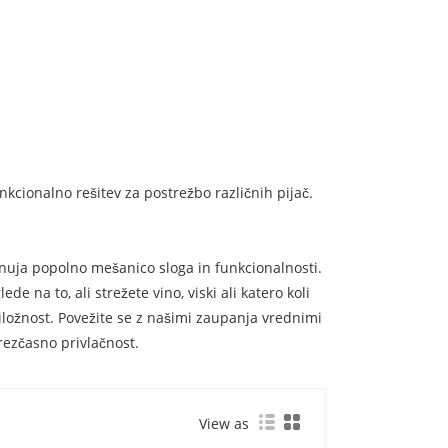
kcionalno rešitev za postrežbo različnih pijač.
onuja popolno mešanico sloga in funkcionalnosti.
 na to, ali strežete vino, viski ali katero koli
iložnost. Povežite se z našimi zaupanja vrednimi
brezčasno privlačnost.
View as