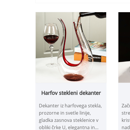
Harfov stekleni dekanter
Dekanter iz harfovega stekla,
Zač
prozorne in svetle linije,
stre
gladka zasnova steklenice v
kris
obliki črke U, elegantna in
nad